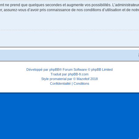
ment ne prend que quelques secondes et augmente vos possibilités. L’administrate
 assurez-vous d’avoir pris connaissance de nos conditions d’utilisation et de notre 
Développé par
phpBB
® Forum Software © phpBB Limited
Traduit par
phpBB-fr.com
Style
promaterial
par ©
Mazeltof
2018
Confidentialité
|
Conditions