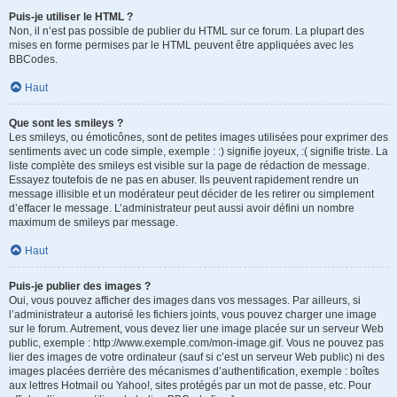
Puis-je utiliser le HTML ?
Non, il n’est pas possible de publier du HTML sur ce forum. La plupart des
mises en forme permises par le HTML peuvent être appliquées avec les
BBCodes.
Haut
Que sont les smileys ?
Les smileys, ou émoticônes, sont de petites images utilisées pour exprimer des
sentiments avec un code simple, exemple : :) signifie joyeux, :( signifie triste. La
liste complète des smileys est visible sur la page de rédaction de message.
Essayez toutefois de ne pas en abuser. Ils peuvent rapidement rendre un
message illisible et un modérateur peut décider de les retirer ou simplement
d’effacer le message. L’administrateur peut aussi avoir défini un nombre
maximum de smileys par message.
Haut
Puis-je publier des images ?
Oui, vous pouvez afficher des images dans vos messages. Par ailleurs, si
l’administrateur a autorisé les fichiers joints, vous pouvez charger une image
sur le forum. Autrement, vous devez lier une image placée sur un serveur Web
public, exemple : http://www.exemple.com/mon-image.gif. Vous ne pouvez pas
lier des images de votre ordinateur (sauf si c’est un serveur Web public) ni des
images placées derrière des mécanismes d’authentification, exemple : boîtes
aux lettres Hotmail ou Yahoo!, sites protégés par un mot de passe, etc. Pour