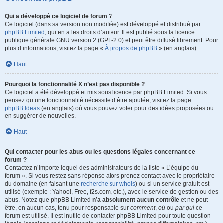
Qui a développé ce logiciel de forum ?
Ce logiciel (dans sa version non modifiée) est développé et distribué par
phpBB Limited
, qui en a les droits d’auteur. Il est publié sous la licence
publique générale GNU version 2 (GPL-2.0) et peut être diffusé librement. Pour
plus d’informations, visitez la page «
À propos de phpBB
» (en anglais).
Haut
Pourquoi la fonctionnalité X n’est pas disponible ?
Ce logiciel a été développé et mis sous licence par phpBB Limited. Si vous
pensez qu’une fonctionnalité nécessite d’être ajoutée, visitez la page
phpBB Ideas
(en anglais) où vous pouvez voter pour des idées proposées ou
en suggérer de nouvelles.
Haut
Qui contacter pour les abus ou les questions légales concernant ce
forum ?
Contactez n’importe lequel des administrateurs de la liste « L’équipe du
forum ». Si vous restez sans réponse alors prenez contact avec le propriétaire
du domaine (en faisant une
recherche sur whois
) ou si un service gratuit est
utilisé (exemple : Yahoo!, Free, f2s.com, etc.), avec le service de gestion ou des
abus. Notez que phpBB Limited
n’a absolument aucun contrôle
et ne peut
être, en aucun cas, tenu pour responsable sur
comment
,
où
ou
par qui
ce
forum est utilisé. Il est inutile de contacter phpBB Limited pour toute question