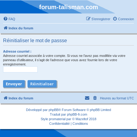
forum-talisman.com
FAQ
S’enregistrer
Connexion
Index du forum
Réinitialiser le mot de passse
Adresse courriel :
Adresse courriel associée à votre compte. Si vous ne l’avez pas modifiée via votre
panneau d’utilisateur, il s’agit de l’adresse que vous avez fournie lors de votre
enregistrement.
Index du forum
Heures au format
UTC
Développé par
phpBB
® Forum Software © phpBB Limited
Traduit par
phpBB-fr.com
Style
promaterial
par ©
Mazeltof
2018
Confidentialité
|
Conditions