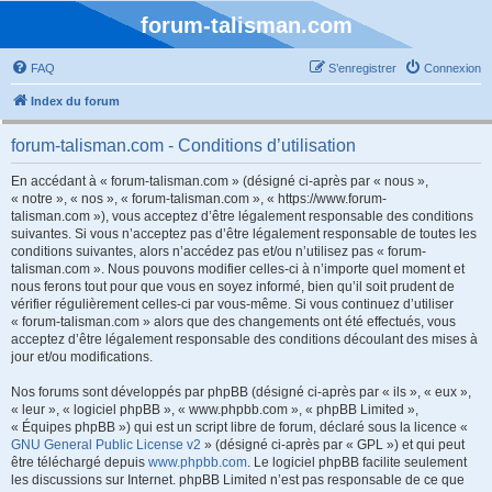
forum-talisman.com
FAQ
S’enregistrer
Connexion
Index du forum
forum-talisman.com - Conditions d’utilisation
En accédant à « forum-talisman.com » (désigné ci-après par « nous »,
« notre », « nos », « forum-talisman.com », « https://www.forum-
talisman.com »), vous acceptez d’être légalement responsable des conditions
suivantes. Si vous n’acceptez pas d’être légalement responsable de toutes les
conditions suivantes, alors n’accédez pas et/ou n’utilisez pas « forum-
talisman.com ». Nous pouvons modifier celles-ci à n’importe quel moment et
nous ferons tout pour que vous en soyez informé, bien qu’il soit prudent de
vérifier régulièrement celles-ci par vous-même. Si vous continuez d’utiliser
« forum-talisman.com » alors que des changements ont été effectués, vous
acceptez d’être légalement responsable des conditions découlant des mises à
jour et/ou modifications.
Nos forums sont développés par phpBB (désigné ci-après par « ils », « eux »,
« leur », « logiciel phpBB », « www.phpbb.com », « phpBB Limited »,
« Équipes phpBB ») qui est un script libre de forum, déclaré sous la licence «
GNU General Public License v2
» (désigné ci-après par « GPL ») et qui peut
être téléchargé depuis
www.phpbb.com
. Le logiciel phpBB facilite seulement
les discussions sur Internet. phpBB Limited n’est pas responsable de ce que