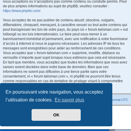
nous acceptons ou n’acceptons pas comme contenu ou conduite permis. Pour
de plus amples informations au sujet de phpBB, veuillez consulter :
https://www.phpbb.com/
.
Vous acceptez de ne pas publier de contenu abusif, obscène, vulgaire,
diffamatoire, choquant, menaçant, à caractère sexuel ou tout autre contenu qui
peut transgresser les lois de votre pays, du pays où « forum-talisman.com » est
hébergé ou les lois internationales. Le faire peut vous mener à un
bannissement immédiat et permanent, avec une notification à votre fournisseur
d’accès à Internet si nous le jugeons nécessaire. Les adresses IP de tous les
messages sont enregistrées pour aider au renforcement de ces conditions.
Vous acceptez que « forum-talisman.com » supprime, modifie, déplace ou
verrouille n’importe quel sujet lorsque nous estimons que cela est nécessaire.
En tant que membre, vous acceptez que toutes les informations que vous avez
saisies soient stockées dans notre base de données. Bien que ces
informations ne soient pas diffusées à une tierce partie sans votre
consentement, ni « forum-talisman.com », ni phpBB ne pourront être tenus
comme responsables en cas de tentative de piratage visant à compromettre
les données.
En poursuivant votre navigation, vous acceptez
l’utilisation de cookies.
En savoir plus
Index du forum
Heures au format
UTC
Développé par
phpBB
® Forum Software © phpBB Limited
OK
Traduit par
phpBB-fr.com
Style
promaterial
par ©
Mazeltof
2018
Confidentialité
|
Conditions