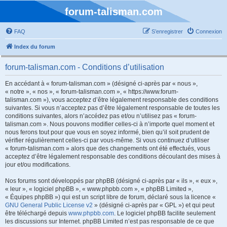
forum-talisman.com
FAQ
S’enregistrer
Connexion
Index du forum
forum-talisman.com - Conditions d’utilisation
En accédant à « forum-talisman.com » (désigné ci-après par « nous »,
« notre », « nos », « forum-talisman.com », « https://www.forum-
talisman.com »), vous acceptez d’être légalement responsable des conditions
suivantes. Si vous n’acceptez pas d’être légalement responsable de toutes les
conditions suivantes, alors n’accédez pas et/ou n’utilisez pas « forum-
talisman.com ». Nous pouvons modifier celles-ci à n’importe quel moment et
nous ferons tout pour que vous en soyez informé, bien qu’il soit prudent de
vérifier régulièrement celles-ci par vous-même. Si vous continuez d’utiliser
« forum-talisman.com » alors que des changements ont été effectués, vous
acceptez d’être légalement responsable des conditions découlant des mises à
jour et/ou modifications.
Nos forums sont développés par phpBB (désigné ci-après par « ils », « eux »,
« leur », « logiciel phpBB », « www.phpbb.com », « phpBB Limited »,
« Équipes phpBB ») qui est un script libre de forum, déclaré sous la licence «
GNU General Public License v2
» (désigné ci-après par « GPL ») et qui peut
être téléchargé depuis
www.phpbb.com
. Le logiciel phpBB facilite seulement
les discussions sur Internet. phpBB Limited n’est pas responsable de ce que