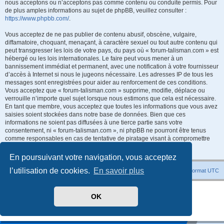
nous acceptons ou n’acceptons pas comme contenu ou conduite permis. Pour
de plus amples informations au sujet de phpBB, veuillez consulter :
https://www.phpbb.com/
.
Vous acceptez de ne pas publier de contenu abusif, obscène, vulgaire,
diffamatoire, choquant, menaçant, à caractère sexuel ou tout autre contenu qui
peut transgresser les lois de votre pays, du pays où « forum-talisman.com » est
hébergé ou les lois internationales. Le faire peut vous mener à un
bannissement immédiat et permanent, avec une notification à votre fournisseur
d’accès à Internet si nous le jugeons nécessaire. Les adresses IP de tous les
messages sont enregistrées pour aider au renforcement de ces conditions.
Vous acceptez que « forum-talisman.com » supprime, modifie, déplace ou
verrouille n’importe quel sujet lorsque nous estimons que cela est nécessaire.
En tant que membre, vous acceptez que toutes les informations que vous avez
saisies soient stockées dans notre base de données. Bien que ces
informations ne soient pas diffusées à une tierce partie sans votre
consentement, ni « forum-talisman.com », ni phpBB ne pourront être tenus
comme responsables en cas de tentative de piratage visant à compromettre
les données.
En poursuivant votre navigation, vous acceptez
l’utilisation de cookies.
En savoir plus
Index du forum
Heures au format
UTC
Développé par
phpBB
® Forum Software © phpBB Limited
OK
Traduit par
phpBB-fr.com
Style
promaterial
par ©
Mazeltof
2018
Confidentialité
|
Conditions