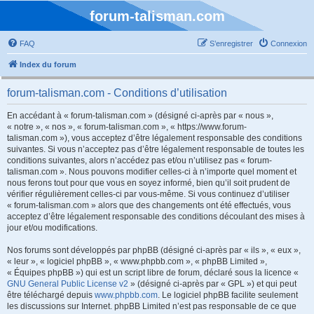
forum-talisman.com
FAQ
S’enregistrer
Connexion
Index du forum
forum-talisman.com - Conditions d’utilisation
En accédant à « forum-talisman.com » (désigné ci-après par « nous »,
« notre », « nos », « forum-talisman.com », « https://www.forum-
talisman.com »), vous acceptez d’être légalement responsable des conditions
suivantes. Si vous n’acceptez pas d’être légalement responsable de toutes les
conditions suivantes, alors n’accédez pas et/ou n’utilisez pas « forum-
talisman.com ». Nous pouvons modifier celles-ci à n’importe quel moment et
nous ferons tout pour que vous en soyez informé, bien qu’il soit prudent de
vérifier régulièrement celles-ci par vous-même. Si vous continuez d’utiliser
« forum-talisman.com » alors que des changements ont été effectués, vous
acceptez d’être légalement responsable des conditions découlant des mises à
jour et/ou modifications.
Nos forums sont développés par phpBB (désigné ci-après par « ils », « eux »,
« leur », « logiciel phpBB », « www.phpbb.com », « phpBB Limited »,
« Équipes phpBB ») qui est un script libre de forum, déclaré sous la licence «
GNU General Public License v2
» (désigné ci-après par « GPL ») et qui peut
être téléchargé depuis
www.phpbb.com
. Le logiciel phpBB facilite seulement
les discussions sur Internet. phpBB Limited n’est pas responsable de ce que