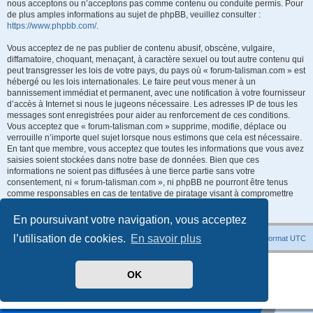
nous acceptons ou n’acceptons pas comme contenu ou conduite permis. Pour
de plus amples informations au sujet de phpBB, veuillez consulter :
https://www.phpbb.com/
.
Vous acceptez de ne pas publier de contenu abusif, obscène, vulgaire,
diffamatoire, choquant, menaçant, à caractère sexuel ou tout autre contenu qui
peut transgresser les lois de votre pays, du pays où « forum-talisman.com » est
hébergé ou les lois internationales. Le faire peut vous mener à un
bannissement immédiat et permanent, avec une notification à votre fournisseur
d’accès à Internet si nous le jugeons nécessaire. Les adresses IP de tous les
messages sont enregistrées pour aider au renforcement de ces conditions.
Vous acceptez que « forum-talisman.com » supprime, modifie, déplace ou
verrouille n’importe quel sujet lorsque nous estimons que cela est nécessaire.
En tant que membre, vous acceptez que toutes les informations que vous avez
saisies soient stockées dans notre base de données. Bien que ces
informations ne soient pas diffusées à une tierce partie sans votre
consentement, ni « forum-talisman.com », ni phpBB ne pourront être tenus
comme responsables en cas de tentative de piratage visant à compromettre
les données.
En poursuivant votre navigation, vous acceptez
l’utilisation de cookies.
En savoir plus
Index du forum
Heures au format
UTC
Développé par
phpBB
® Forum Software © phpBB Limited
OK
Traduit par
phpBB-fr.com
Style
promaterial
par ©
Mazeltof
2018
Confidentialité
|
Conditions