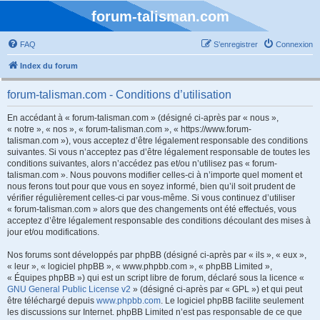
forum-talisman.com
FAQ
S’enregistrer
Connexion
Index du forum
forum-talisman.com - Conditions d’utilisation
En accédant à « forum-talisman.com » (désigné ci-après par « nous »,
« notre », « nos », « forum-talisman.com », « https://www.forum-
talisman.com »), vous acceptez d’être légalement responsable des conditions
suivantes. Si vous n’acceptez pas d’être légalement responsable de toutes les
conditions suivantes, alors n’accédez pas et/ou n’utilisez pas « forum-
talisman.com ». Nous pouvons modifier celles-ci à n’importe quel moment et
nous ferons tout pour que vous en soyez informé, bien qu’il soit prudent de
vérifier régulièrement celles-ci par vous-même. Si vous continuez d’utiliser
« forum-talisman.com » alors que des changements ont été effectués, vous
acceptez d’être légalement responsable des conditions découlant des mises à
jour et/ou modifications.
Nos forums sont développés par phpBB (désigné ci-après par « ils », « eux »,
« leur », « logiciel phpBB », « www.phpbb.com », « phpBB Limited »,
« Équipes phpBB ») qui est un script libre de forum, déclaré sous la licence «
GNU General Public License v2
» (désigné ci-après par « GPL ») et qui peut
être téléchargé depuis
www.phpbb.com
. Le logiciel phpBB facilite seulement
les discussions sur Internet. phpBB Limited n’est pas responsable de ce que