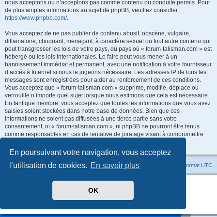
nous acceptons ou n’acceptons pas comme contenu ou conduite permis. Pour
de plus amples informations au sujet de phpBB, veuillez consulter :
https://www.phpbb.com/
.
Vous acceptez de ne pas publier de contenu abusif, obscène, vulgaire,
diffamatoire, choquant, menaçant, à caractère sexuel ou tout autre contenu qui
peut transgresser les lois de votre pays, du pays où « forum-talisman.com » est
hébergé ou les lois internationales. Le faire peut vous mener à un
bannissement immédiat et permanent, avec une notification à votre fournisseur
d’accès à Internet si nous le jugeons nécessaire. Les adresses IP de tous les
messages sont enregistrées pour aider au renforcement de ces conditions.
Vous acceptez que « forum-talisman.com » supprime, modifie, déplace ou
verrouille n’importe quel sujet lorsque nous estimons que cela est nécessaire.
En tant que membre, vous acceptez que toutes les informations que vous avez
saisies soient stockées dans notre base de données. Bien que ces
informations ne soient pas diffusées à une tierce partie sans votre
consentement, ni « forum-talisman.com », ni phpBB ne pourront être tenus
comme responsables en cas de tentative de piratage visant à compromettre
les données.
En poursuivant votre navigation, vous acceptez
l’utilisation de cookies.
En savoir plus
Index du forum
Heures au format
UTC
Développé par
phpBB
® Forum Software © phpBB Limited
OK
Traduit par
phpBB-fr.com
Style
promaterial
par ©
Mazeltof
2018
Confidentialité
|
Conditions