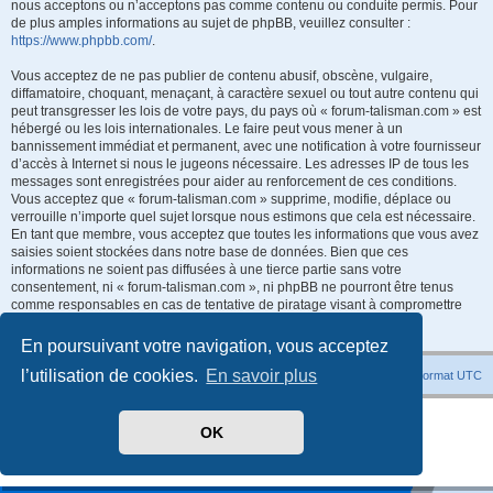
nous acceptons ou n’acceptons pas comme contenu ou conduite permis. Pour
de plus amples informations au sujet de phpBB, veuillez consulter :
https://www.phpbb.com/
.
Vous acceptez de ne pas publier de contenu abusif, obscène, vulgaire,
diffamatoire, choquant, menaçant, à caractère sexuel ou tout autre contenu qui
peut transgresser les lois de votre pays, du pays où « forum-talisman.com » est
hébergé ou les lois internationales. Le faire peut vous mener à un
bannissement immédiat et permanent, avec une notification à votre fournisseur
d’accès à Internet si nous le jugeons nécessaire. Les adresses IP de tous les
messages sont enregistrées pour aider au renforcement de ces conditions.
Vous acceptez que « forum-talisman.com » supprime, modifie, déplace ou
verrouille n’importe quel sujet lorsque nous estimons que cela est nécessaire.
En tant que membre, vous acceptez que toutes les informations que vous avez
saisies soient stockées dans notre base de données. Bien que ces
informations ne soient pas diffusées à une tierce partie sans votre
consentement, ni « forum-talisman.com », ni phpBB ne pourront être tenus
comme responsables en cas de tentative de piratage visant à compromettre
les données.
En poursuivant votre navigation, vous acceptez
l’utilisation de cookies.
En savoir plus
Index du forum
Heures au format
UTC
Développé par
phpBB
® Forum Software © phpBB Limited
OK
Traduit par
phpBB-fr.com
Style
promaterial
par ©
Mazeltof
2018
Confidentialité
|
Conditions