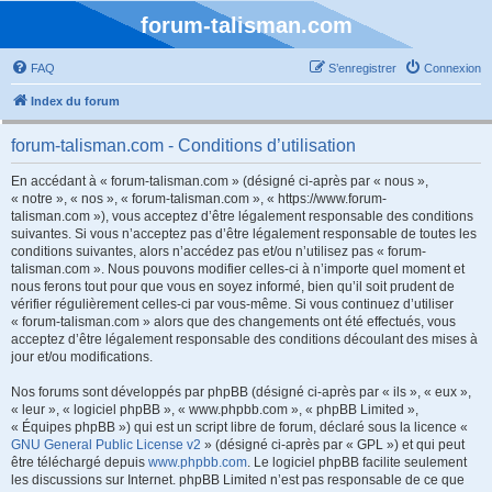
forum-talisman.com
FAQ
S’enregistrer
Connexion
Index du forum
forum-talisman.com - Conditions d’utilisation
En accédant à « forum-talisman.com » (désigné ci-après par « nous »,
« notre », « nos », « forum-talisman.com », « https://www.forum-
talisman.com »), vous acceptez d’être légalement responsable des conditions
suivantes. Si vous n’acceptez pas d’être légalement responsable de toutes les
conditions suivantes, alors n’accédez pas et/ou n’utilisez pas « forum-
talisman.com ». Nous pouvons modifier celles-ci à n’importe quel moment et
nous ferons tout pour que vous en soyez informé, bien qu’il soit prudent de
vérifier régulièrement celles-ci par vous-même. Si vous continuez d’utiliser
« forum-talisman.com » alors que des changements ont été effectués, vous
acceptez d’être légalement responsable des conditions découlant des mises à
jour et/ou modifications.
Nos forums sont développés par phpBB (désigné ci-après par « ils », « eux »,
« leur », « logiciel phpBB », « www.phpbb.com », « phpBB Limited »,
« Équipes phpBB ») qui est un script libre de forum, déclaré sous la licence «
GNU General Public License v2
» (désigné ci-après par « GPL ») et qui peut
être téléchargé depuis
www.phpbb.com
. Le logiciel phpBB facilite seulement
les discussions sur Internet. phpBB Limited n’est pas responsable de ce que