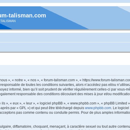
um-talisman.com
 TALISMAN
nous », « notre », « nos », « forum-talisman.com », « https://www.forum-talisman.c
 responsable de toutes les conditions suivantes, alors n’accédez pas et/ou n’utilis
yez informé, bien qu’il soit prudent de vérifier régulièrement celles-ci par vous-m
également responsable des conditions découlant des mises à jour et/ou modificatio
ls », « eux », « leur », « logiciel phpBB », « www.phpbb.com », « phpBB Limited »,
-après par « GPL ») et qui peut être téléchargé depuis
www.phpbb.com
. Le logicie
acceptons pas comme contenu ou conduite permis. Pour de plus amples informations
lgaire, diffamatoire, choquant, menaçant, à caractère sexuel ou tout autre contenu 