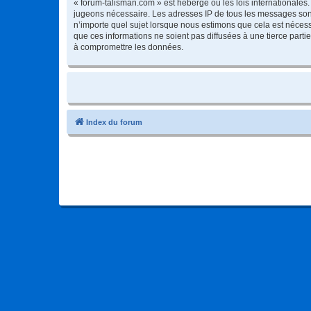
« forum-talisman.com » est hébergé ou les lois internationales.
jugeons nécessaire. Les adresses IP de tous les messages sont
n’importe quel sujet lorsque nous estimons que cela est néces
que ces informations ne soient pas diffusées à une tierce part
à compromettre les données.
Index du forum