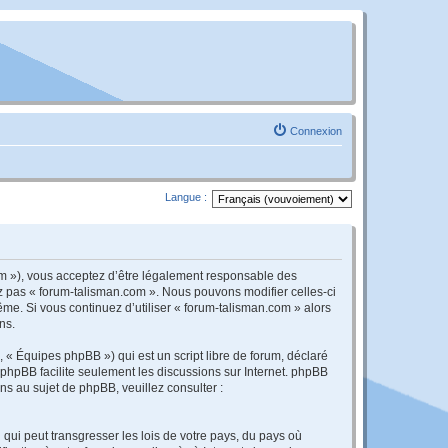
Connexion
Langue :
om »), vous acceptez d’être légalement responsable des
ez pas « forum-talisman.com ». Nous pouvons modifier celles-ci
ême. Si vous continuez d’utiliser « forum-talisman.com » alors
ns.
 « Équipes phpBB ») qui est un script libre de forum, déclaré
l phpBB facilite seulement les discussions sur Internet. phpBB
 au sujet de phpBB, veuillez consulter :
qui peut transgresser les lois de votre pays, du pays où