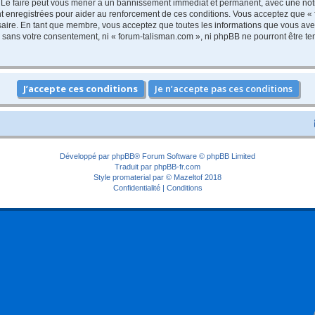
 Le faire peut vous mener à un bannissement immédiat et permanent, avec une notifi
 enregistrées pour aider au renforcement de ces conditions. Vous acceptez que « 
saire. En tant que membre, vous acceptez que toutes les informations que vous av
ie sans votre consentement, ni « forum-talisman.com », ni phpBB ne pourront être 
Développé par
phpBB
® Forum Software © phpBB Limited
Traduit par
phpBB-fr.com
Style
promaterial
par ©
Mazeltof
2018
Confidentialité
|
Conditions