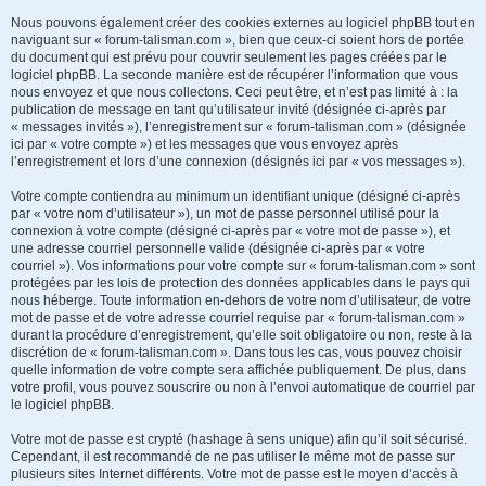
Nous pouvons également créer des cookies externes au logiciel phpBB tout en
naviguant sur « forum-talisman.com », bien que ceux-ci soient hors de portée
du document qui est prévu pour couvrir seulement les pages créées par le
logiciel phpBB. La seconde manière est de récupérer l’information que vous
nous envoyez et que nous collectons. Ceci peut être, et n’est pas limité à : la
publication de message en tant qu’utilisateur invité (désignée ci-après par
« messages invités »), l’enregistrement sur « forum-talisman.com » (désignée
ici par « votre compte ») et les messages que vous envoyez après
l’enregistrement et lors d’une connexion (désignés ici par « vos messages »).
Votre compte contiendra au minimum un identifiant unique (désigné ci-après
par « votre nom d’utilisateur »), un mot de passe personnel utilisé pour la
connexion à votre compte (désigné ci-après par « votre mot de passe »), et
une adresse courriel personnelle valide (désignée ci-après par « votre
courriel »). Vos informations pour votre compte sur « forum-talisman.com » sont
protégées par les lois de protection des données applicables dans le pays qui
nous héberge. Toute information en-dehors de votre nom d’utilisateur, de votre
mot de passe et de votre adresse courriel requise par « forum-talisman.com »
durant la procédure d’enregistrement, qu’elle soit obligatoire ou non, reste à la
discrétion de « forum-talisman.com ». Dans tous les cas, vous pouvez choisir
quelle information de votre compte sera affichée publiquement. De plus, dans
votre profil, vous pouvez souscrire ou non à l’envoi automatique de courriel par
le logiciel phpBB.
Votre mot de passe est crypté (hashage à sens unique) afin qu’il soit sécurisé.
Cependant, il est recommandé de ne pas utiliser le même mot de passe sur
plusieurs sites Internet différents. Votre mot de passe est le moyen d’accès à