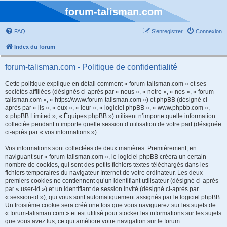
forum-talisman.com
FAQ
S’enregistrer
Connexion
Index du forum
forum-talisman.com - Politique de confidentialité
Cette politique explique en détail comment « forum-talisman.com » et ses
sociétés affiliées (désignés ci-après par « nous », « notre », « nos », « forum-
talisman.com », « https://www.forum-talisman.com ») et phpBB (désigné ci-
après par « ils », « eux », « leur », « logiciel phpBB », « www.phpbb.com »,
« phpBB Limited », « Équipes phpBB ») utilisent n’importe quelle information
collectée pendant n’importe quelle session d’utilisation de votre part (désignée
ci-après par « vos informations »).
Vos informations sont collectées de deux manières. Premièrement, en
naviguant sur « forum-talisman.com », le logiciel phpBB créera un certain
nombre de cookies, qui sont des petits fichiers textes téléchargés dans les
fichiers temporaires du navigateur Internet de votre ordinateur. Les deux
premiers cookies ne contiennent qu’un identifiant utilisateur (désigné ci-après
par « user-id ») et un identifiant de session invité (désigné ci-après par
« session-id »), qui vous sont automatiquement assignés par le logiciel phpBB.
Un troisième cookie sera créé une fois que vous naviguerez sur les sujets de
« forum-talisman.com » et est utilisé pour stocker les informations sur les sujets
que vous avez lus, ce qui améliore votre navigation sur le forum.