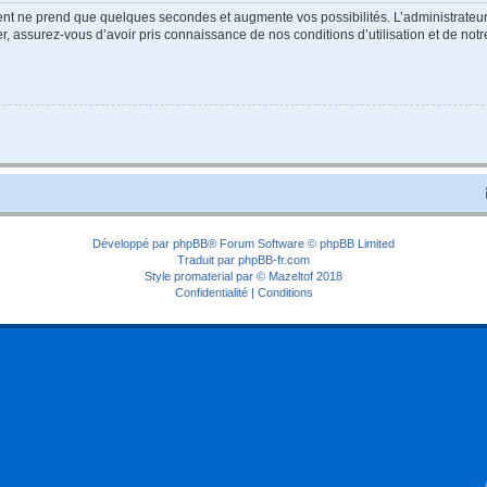
ment ne prend que quelques secondes et augmente vos possibilités. L’administrate
 assurez-vous d’avoir pris connaissance de nos conditions d’utilisation et de notre 
Développé par
phpBB
® Forum Software © phpBB Limited
Traduit par
phpBB-fr.com
Style
promaterial
par ©
Mazeltof
2018
Confidentialité
|
Conditions