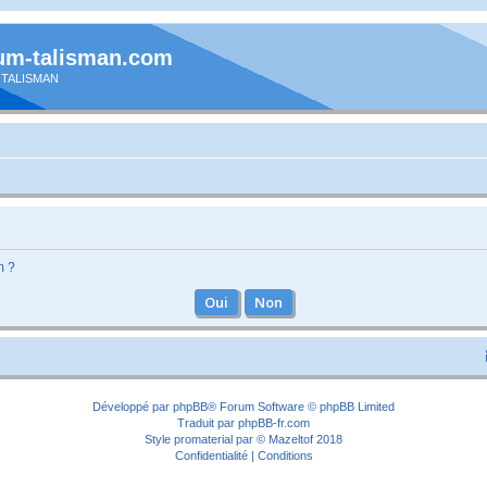
um-talisman.com
 TALISMAN
m ?
Développé par
phpBB
® Forum Software © phpBB Limited
Traduit par
phpBB-fr.com
Style
promaterial
par ©
Mazeltof
2018
Confidentialité
|
Conditions