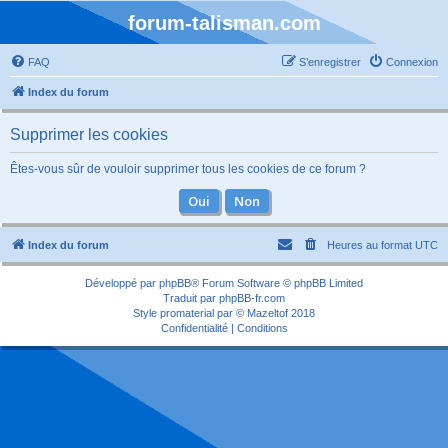
forum-talisman.com
FAQ
S’enregistrer
Connexion
Index du forum
Supprimer les cookies
Êtes-vous sûr de vouloir supprimer tous les cookies de ce forum ?
Index du forum
Heures au format
UTC
Développé par
phpBB
® Forum Software © phpBB Limited
Traduit par
phpBB-fr.com
Style
promaterial
par ©
Mazeltof
2018
Confidentialité
|
Conditions