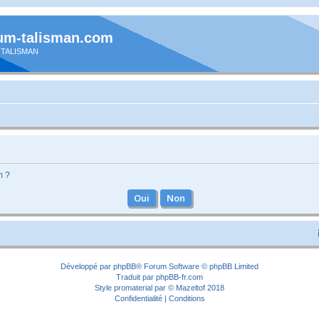
um-talisman.com
 TALISMAN
m ?
Développé par
phpBB
® Forum Software © phpBB Limited
Traduit par
phpBB-fr.com
Style
promaterial
par ©
Mazeltof
2018
Confidentialité
|
Conditions