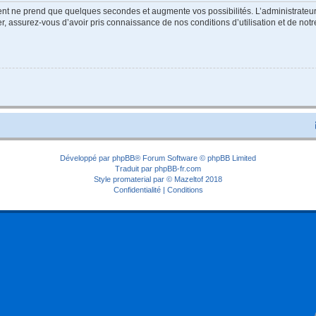
ment ne prend que quelques secondes et augmente vos possibilités. L’administrate
 assurez-vous d’avoir pris connaissance de nos conditions d’utilisation et de notre 
Développé par
phpBB
® Forum Software © phpBB Limited
Traduit par
phpBB-fr.com
Style
promaterial
par ©
Mazeltof
2018
Confidentialité
|
Conditions