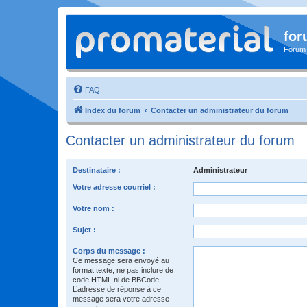
for
Forum
FAQ
Index du forum
Contacter un administrateur du forum
Contacter un administrateur du forum
Destinataire :
Administrateur
Votre adresse courriel :
Votre nom :
Sujet :
Corps du message :
Ce message sera envoyé au
format texte, ne pas inclure de
code HTML ni de BBCode.
L’adresse de réponse à ce
message sera votre adresse