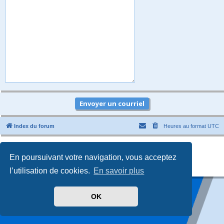
Index du forum
Heures au format
UTC
Développé par
phpBB
® Forum Software © phpBB Limited
Traduit par
phpBB-fr.com
En poursuivant votre navigation, vous acceptez
Style
promaterial
par ©
Mazeltof
2018
Confidentialité
|
Conditions
l’utilisation de cookies.
En savoir plus
OK