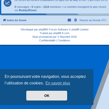
0
messages •
0
sujets •
1214
membres • Le membre enregistré le plus récent
est
BuddyZEneni
.
Index du forum
Heures au format
UTC
Développé par
phpBB
® Forum Software © phpBB Limited
Traduit par
phpBB-fr.com
Style
promaterial
par ©
Mazeltof
2018
Confidentialité
|
Conditions
En poursuivant votre navigation, vous acceptez
l’utilisation de cookies.
En savoir plus
OK