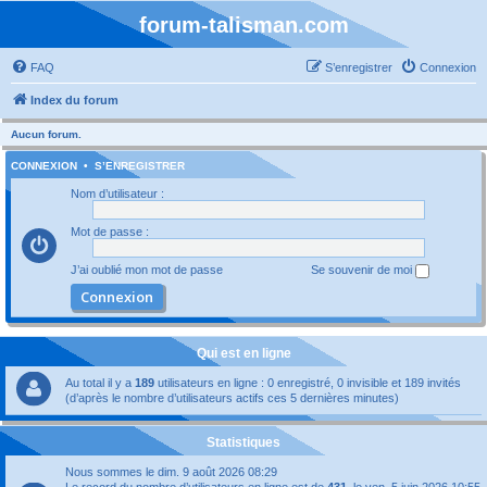
forum-talisman.com
FAQ
S’enregistrer
Connexion
Index du forum
Aucun forum.
CONNEXION
•
S’ENREGISTRER
Nom d’utilisateur :
Mot de passe :
J’ai oublié mon mot de passe
Se souvenir de moi
Qui est en ligne
Au total il y a
189
utilisateurs en ligne : 0 enregistré, 0 invisible et 189 invités
(d’après le nombre d’utilisateurs actifs ces 5 dernières minutes)
Statistiques
Nous sommes le dim. 9 août 2026 08:29
Le record du nombre d’utilisateurs en ligne est de
431
, le ven. 5 juin 2026 10:55