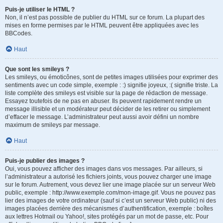
Puis-je utiliser le HTML ?
Non, il n’est pas possible de publier du HTML sur ce forum. La plupart des
mises en forme permises par le HTML peuvent être appliquées avec les
BBCodes.
Haut
Que sont les smileys ?
Les smileys, ou émoticônes, sont de petites images utilisées pour exprimer des
sentiments avec un code simple, exemple : :) signifie joyeux, :( signifie triste. La
liste complète des smileys est visible sur la page de rédaction de message.
Essayez toutefois de ne pas en abuser. Ils peuvent rapidement rendre un
message illisible et un modérateur peut décider de les retirer ou simplement
d’effacer le message. L’administrateur peut aussi avoir défini un nombre
maximum de smileys par message.
Haut
Puis-je publier des images ?
Oui, vous pouvez afficher des images dans vos messages. Par ailleurs, si
l’administrateur a autorisé les fichiers joints, vous pouvez charger une image
sur le forum. Autrement, vous devez lier une image placée sur un serveur Web
public, exemple : http://www.exemple.com/mon-image.gif. Vous ne pouvez pas
lier des images de votre ordinateur (sauf si c’est un serveur Web public) ni des
images placées derrière des mécanismes d’authentification, exemple : boîtes
aux lettres Hotmail ou Yahoo!, sites protégés par un mot de passe, etc. Pour