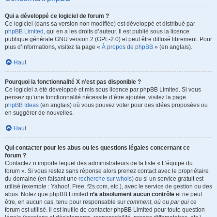
Qui a développé ce logiciel de forum ?
Ce logiciel (dans sa version non modifiée) est développé et distribué par
phpBB Limited
, qui en a les droits d’auteur. Il est publié sous la licence
publique générale GNU version 2 (GPL-2.0) et peut être diffusé librement. Pour
plus d’informations, visitez la page «
À propos de phpBB
» (en anglais).
Haut
Pourquoi la fonctionnalité X n’est pas disponible ?
Ce logiciel a été développé et mis sous licence par phpBB Limited. Si vous
pensez qu’une fonctionnalité nécessite d’être ajoutée, visitez la page
phpBB Ideas
(en anglais) où vous pouvez voter pour des idées proposées ou
en suggérer de nouvelles.
Haut
Qui contacter pour les abus ou les questions légales concernant ce
forum ?
Contactez n’importe lequel des administrateurs de la liste « L’équipe du
forum ». Si vous restez sans réponse alors prenez contact avec le propriétaire
du domaine (en faisant une
recherche sur whois
) ou si un service gratuit est
utilisé (exemple : Yahoo!, Free, f2s.com, etc.), avec le service de gestion ou des
abus. Notez que phpBB Limited
n’a absolument aucun contrôle
et ne peut
être, en aucun cas, tenu pour responsable sur
comment
,
où
ou
par qui
ce
forum est utilisé. Il est inutile de contacter phpBB Limited pour toute question