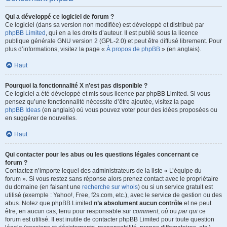
Qui a développé ce logiciel de forum ?
Ce logiciel (dans sa version non modifiée) est développé et distribué par
phpBB Limited
, qui en a les droits d’auteur. Il est publié sous la licence
publique générale GNU version 2 (GPL-2.0) et peut être diffusé librement. Pour
plus d’informations, visitez la page «
À propos de phpBB
» (en anglais).
Haut
Pourquoi la fonctionnalité X n’est pas disponible ?
Ce logiciel a été développé et mis sous licence par phpBB Limited. Si vous
pensez qu’une fonctionnalité nécessite d’être ajoutée, visitez la page
phpBB Ideas
(en anglais) où vous pouvez voter pour des idées proposées ou
en suggérer de nouvelles.
Haut
Qui contacter pour les abus ou les questions légales concernant ce
forum ?
Contactez n’importe lequel des administrateurs de la liste « L’équipe du
forum ». Si vous restez sans réponse alors prenez contact avec le propriétaire
du domaine (en faisant une
recherche sur whois
) ou si un service gratuit est
utilisé (exemple : Yahoo!, Free, f2s.com, etc.), avec le service de gestion ou des
abus. Notez que phpBB Limited
n’a absolument aucun contrôle
et ne peut
être, en aucun cas, tenu pour responsable sur
comment
,
où
ou
par qui
ce
forum est utilisé. Il est inutile de contacter phpBB Limited pour toute question