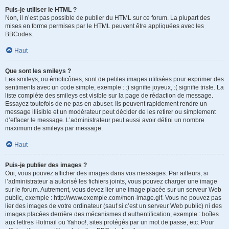
Puis-je utiliser le HTML ?
Non, il n’est pas possible de publier du HTML sur ce forum. La plupart des
mises en forme permises par le HTML peuvent être appliquées avec les
BBCodes.
Haut
Que sont les smileys ?
Les smileys, ou émoticônes, sont de petites images utilisées pour exprimer des
sentiments avec un code simple, exemple : :) signifie joyeux, :( signifie triste. La
liste complète des smileys est visible sur la page de rédaction de message.
Essayez toutefois de ne pas en abuser. Ils peuvent rapidement rendre un
message illisible et un modérateur peut décider de les retirer ou simplement
d’effacer le message. L’administrateur peut aussi avoir défini un nombre
maximum de smileys par message.
Haut
Puis-je publier des images ?
Oui, vous pouvez afficher des images dans vos messages. Par ailleurs, si
l’administrateur a autorisé les fichiers joints, vous pouvez charger une image
sur le forum. Autrement, vous devez lier une image placée sur un serveur Web
public, exemple : http://www.exemple.com/mon-image.gif. Vous ne pouvez pas
lier des images de votre ordinateur (sauf si c’est un serveur Web public) ni des
images placées derrière des mécanismes d’authentification, exemple : boîtes
aux lettres Hotmail ou Yahoo!, sites protégés par un mot de passe, etc. Pour