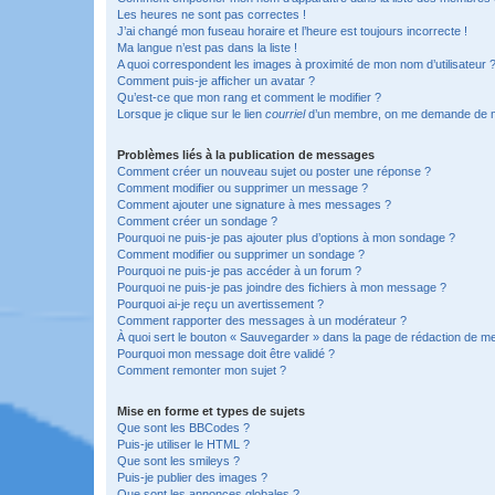
Les heures ne sont pas correctes !
J’ai changé mon fuseau horaire et l’heure est toujours incorrecte !
Ma langue n’est pas dans la liste !
A quoi correspondent les images à proximité de mon nom d’utilisateur 
Comment puis-je afficher un avatar ?
Qu’est-ce que mon rang et comment le modifier ?
Lorsque je clique sur le lien
courriel
d’un membre, on me demande de m
Problèmes liés à la publication de messages
Comment créer un nouveau sujet ou poster une réponse ?
Comment modifier ou supprimer un message ?
Comment ajouter une signature à mes messages ?
Comment créer un sondage ?
Pourquoi ne puis-je pas ajouter plus d’options à mon sondage ?
Comment modifier ou supprimer un sondage ?
Pourquoi ne puis-je pas accéder à un forum ?
Pourquoi ne puis-je pas joindre des fichiers à mon message ?
Pourquoi ai-je reçu un avertissement ?
Comment rapporter des messages à un modérateur ?
À quoi sert le bouton « Sauvegarder » dans la page de rédaction de 
Pourquoi mon message doit être validé ?
Comment remonter mon sujet ?
Mise en forme et types de sujets
Que sont les BBCodes ?
Puis-je utiliser le HTML ?
Que sont les smileys ?
Puis-je publier des images ?
Que sont les annonces globales ?