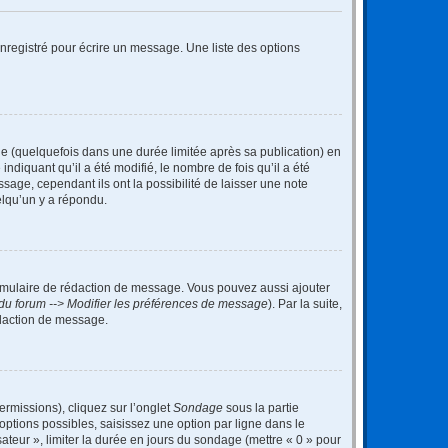
nregistré pour écrire un message. Une liste des options
 (quelquefois dans une durée limitée après sa publication) en
iquant qu’il a été modifié, le nombre de fois qu’il a été
sage, cependant ils ont la possibilité de laisser une note
elqu’un y a répondu.
rmulaire de rédaction de message. Vous pouvez aussi ajouter
du forum --> Modifier les préférences de message
). Par la suite,
daction de message.
ermissions), cliquez sur l’onglet
Sondage
sous la partie
ptions possibles, saisissez une option par ligne dans le
ateur », limiter la durée en jours du sondage (mettre « 0 » pour