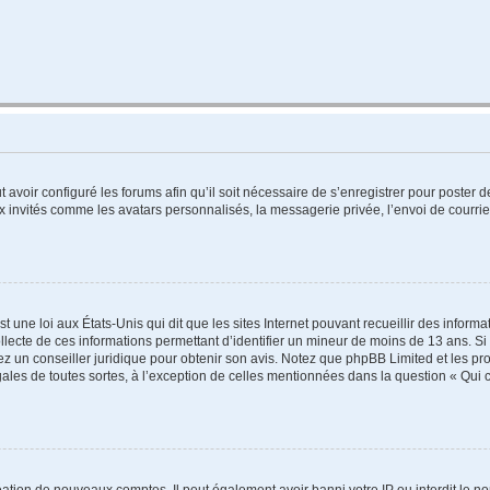
t avoir configuré les forums afin qu’il soit nécessaire de s’enregistrer pour poster
x invités comme les avatars personnalisés, la messagerie privée, l’envoi de courri
t une loi aux États-Unis qui dit que les sites Internet pouvant recueillir des infor
ollecte de ces informations permettant d’identifier un mineur de moins de 13 ans. S
tez un conseiller juridique pour obtenir son avis. Notez que phpBB Limited et les pr
gales de toutes sortes, à l’exception de celles mentionnées dans la question « Qui
réation de nouveaux comptes. Il peut également avoir banni votre IP ou interdit le no