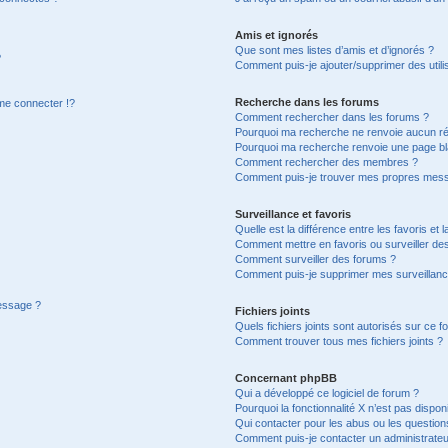
Amis et ignorés
Que sont mes listes d’amis et d’ignorés ?
?
Comment puis-je ajouter/supprimer des utilis
Recherche dans les forums
e connecter !?
Comment rechercher dans les forums ?
Pourquoi ma recherche ne renvoie aucun ré
Pourquoi ma recherche renvoie une page bl
Comment rechercher des membres ?
Comment puis-je trouver mes propres mess
Surveillance et favoris
Quelle est la différence entre les favoris et l
Comment mettre en favoris ou surveiller des
Comment surveiller des forums ?
Comment puis-je supprimer mes surveillanc
message ?
Fichiers joints
Quels fichiers joints sont autorisés sur ce f
Comment trouver tous mes fichiers joints ?
Concernant phpBB
Qui a développé ce logiciel de forum ?
Pourquoi la fonctionnalité X n’est pas dispon
Qui contacter pour les abus ou les questio
Comment puis-je contacter un administrateu