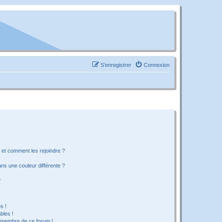
S’enregistrer
Connexion
s et comment les rejoindre ?
s une couleur différente ?
?
s !
bles !
n membre de ce forum !