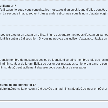
tilisateur ?
utilisateur lorsque vous consultez les messages d’un sujet. L’une d’elles peut êtr
rum. La seconde image, souvent plus grande, est connue sous le nom d’avatar et 
s pouvez ajouter un avatar en utilisant l’une des quatre méthodes d’avatar suivantes 
ont ils sont mis à disposition. Si vous ne pouvez pas utiliser d’avatar, contactez un
iquent le nombre de messages postés ou identifient certains membres tels que les 
ar l’administrateur du forum. Évitez de poster des messages sur le forum dans le seu
ministrateur) peut facilement abaisser votre compteur de messages.
mande de me connecter !?
re intégré (si la fonction a été activée par l’administrateur). Ceci pour empêcher l’u