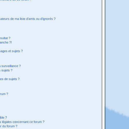
ateurs de ma liste d’amis ou d’ignorés ?
sultat ?
anche ?!
ages et sujets ?
a surveillance ?
 sujets ?
es de sujets ?
orum ?
ible ?
ns légales concernant ce forum ?
r du forum ?