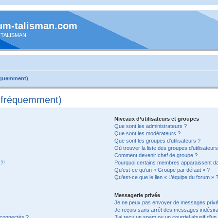
um-talisman.com
 TALISMAN
réquemment)
s fréquemment)
Niveaux d’utilisateurs et groupes
Que sont les administrateurs ?
Que sont les modérateurs ?
Que sont les groupes d’utilisateurs ?
Où trouver la liste des groupes d’utilisateur
Comment devenir chef de groupe ?
 ?!
Pourquoi certains membres apparaissent dan
Qu’est-ce qu’un « Groupe par défaut » ?
Qu’est-ce que le lien « L’équipe du forum » 
Messagerie privée
Je ne peux pas envoyer de messages privé
Je reçois sans arrêt des messages indésira
 connectés ?
J’ai reçu un spam ou un courriel abusif d’u