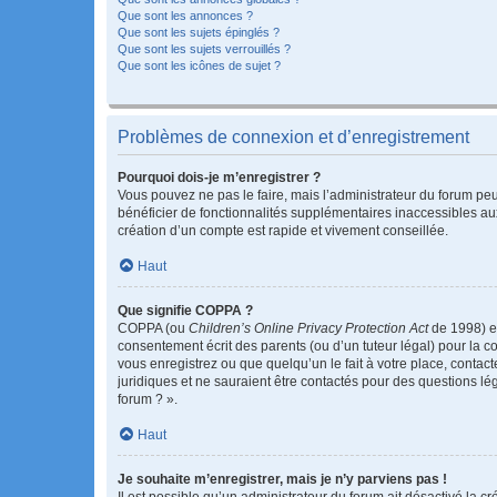
Que sont les annonces ?
Que sont les sujets épinglés ?
Que sont les sujets verrouillés ?
Que sont les icônes de sujet ?
Problèmes de connexion et d’enregistrement
Pourquoi dois-je m’enregistrer ?
Vous pouvez ne pas le faire, mais l’administrateur du forum peu
bénéficier de fonctionnalités supplémentaires inaccessibles au
création d’un compte est rapide et vivement conseillée.
Haut
Que signifie COPPA ?
COPPA (ou
Children’s Online Privacy Protection Act
de 1998) es
consentement écrit des parents (ou d’un tuteur légal) pour la c
vous enregistrez ou que quelqu’un le fait à votre place, contac
juridiques et ne sauraient être contactés pour des questions lé
forum ? ».
Haut
Je souhaite m’enregistrer, mais je n’y parviens pas !
Il est possible qu’un administrateur du forum ait désactivé la c