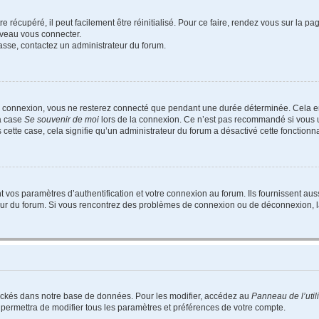
 récupéré, il peut facilement être réinitialisé. Pour ce faire, rendez vous sur la p
uveau vous connecter.
passe, contactez un administrateur du forum.
e connexion, vous ne resterez connecté que pendant une durée déterminée. Cela em
la case
Se souvenir de moi
lors de la connexion. Ce n’est pas recommandé si vous u
s cette case, cela signifie qu’un administrateur du forum a désactivé cette fonctionna
os paramètres d’authentification et votre connexion au forum. Ils fournissent aussi
teur du forum. Si vous rencontrez des problèmes de connexion ou de déconnexion, l
ockés dans notre base de données. Pour les modifier, accédez au
Panneau de l’util
 permettra de modifier tous les paramètres et préférences de votre compte.