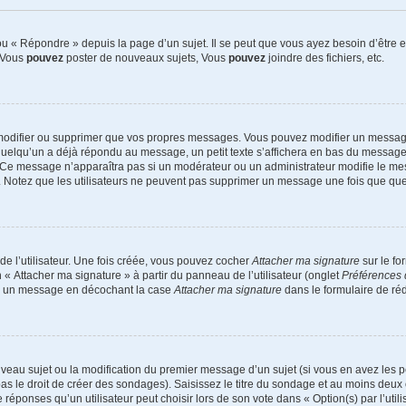
 « Répondre » depuis la page d’un sujet. Il se peut que vous ayez besoin d’être e
: Vous
pouvez
poster de nouveaux sujets, Vous
pouvez
joindre des fichiers, etc.
modifier ou supprimer que vos propres messages. Vous pouvez modifier un message
lqu’un a déjà répondu au message, un petit texte s’affichera en bas du message ind
n. Ce message n’apparaîtra pas si un modérateur ou un administrateur modifie le mes
ive. Notez que les utilisateurs ne peuvent pas supprimer un message une fois que qu
e l’utilisateur. Une fois créée, vous pouvez cocher
Attacher ma signature
sur le fo
 « Attacher ma signature » à partir du panneau de l’utilisateur (onglet
Préférences 
 à un message en décochant la case
Attacher ma signature
dans le formulaire de ré
ouveau sujet ou la modification du premier message d’un sujet (si vous en avez les p
 le droit de créer des sondages). Saisissez le titre du sondage et au moins deux o
onses qu’un utilisateur peut choisir lors de son vote dans « Option(s) par l’utilis