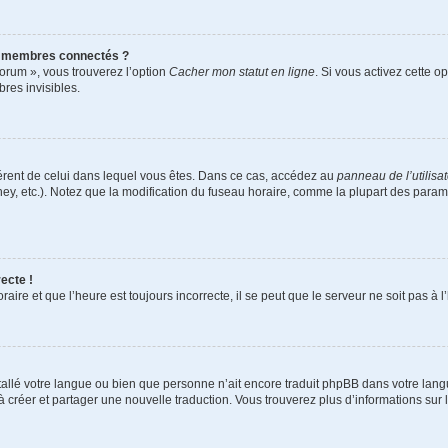
s membres connectés ?
forum », vous trouverez l’option
Cacher mon statut en ligne
. Si vous activez cette o
es invisibles.
ifférent de celui dans lequel vous êtes. Dans ce cas, accédez au
panneau de l’utilisa
ney, etc.). Notez que la modification du fuseau horaire, comme la plupart des para
ecte !
aire et que l’heure est toujours incorrecte, il se peut que le serveur ne soit pas à
installé votre langue ou bien que personne n’ait encore traduit phpBB dans votre l
s à créer et partager une nouvelle traduction. Vous trouverez plus d’informations sur l