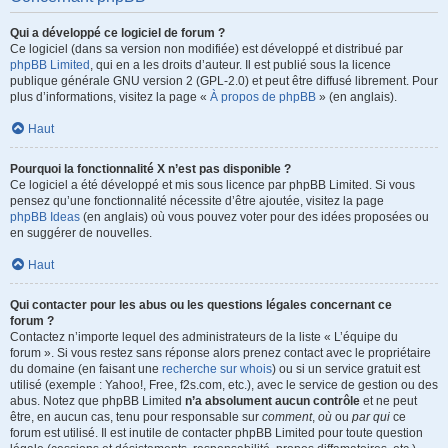
Qui a développé ce logiciel de forum ?
Ce logiciel (dans sa version non modifiée) est développé et distribué par
phpBB Limited
, qui en a les droits d’auteur. Il est publié sous la licence
publique générale GNU version 2 (GPL-2.0) et peut être diffusé librement. Pour
plus d’informations, visitez la page «
À propos de phpBB
» (en anglais).
Haut
Pourquoi la fonctionnalité X n’est pas disponible ?
Ce logiciel a été développé et mis sous licence par phpBB Limited. Si vous
pensez qu’une fonctionnalité nécessite d’être ajoutée, visitez la page
phpBB Ideas
(en anglais) où vous pouvez voter pour des idées proposées ou
en suggérer de nouvelles.
Haut
Qui contacter pour les abus ou les questions légales concernant ce
forum ?
Contactez n’importe lequel des administrateurs de la liste « L’équipe du
forum ». Si vous restez sans réponse alors prenez contact avec le propriétaire
du domaine (en faisant une
recherche sur whois
) ou si un service gratuit est
utilisé (exemple : Yahoo!, Free, f2s.com, etc.), avec le service de gestion ou des
abus. Notez que phpBB Limited
n’a absolument aucun contrôle
et ne peut
être, en aucun cas, tenu pour responsable sur
comment
,
où
ou
par qui
ce
forum est utilisé. Il est inutile de contacter phpBB Limited pour toute question