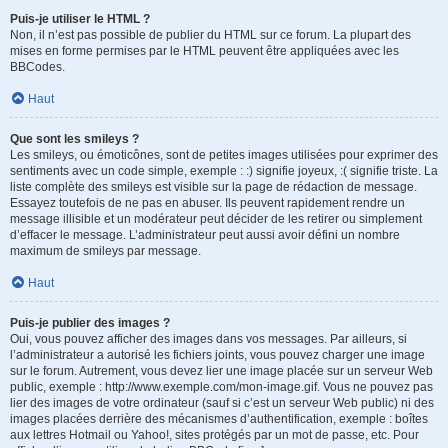
Puis-je utiliser le HTML ?
Non, il n’est pas possible de publier du HTML sur ce forum. La plupart des
mises en forme permises par le HTML peuvent être appliquées avec les
BBCodes.
Haut
Que sont les smileys ?
Les smileys, ou émoticônes, sont de petites images utilisées pour exprimer des
sentiments avec un code simple, exemple : :) signifie joyeux, :( signifie triste. La
liste complète des smileys est visible sur la page de rédaction de message.
Essayez toutefois de ne pas en abuser. Ils peuvent rapidement rendre un
message illisible et un modérateur peut décider de les retirer ou simplement
d’effacer le message. L’administrateur peut aussi avoir défini un nombre
maximum de smileys par message.
Haut
Puis-je publier des images ?
Oui, vous pouvez afficher des images dans vos messages. Par ailleurs, si
l’administrateur a autorisé les fichiers joints, vous pouvez charger une image
sur le forum. Autrement, vous devez lier une image placée sur un serveur Web
public, exemple : http://www.exemple.com/mon-image.gif. Vous ne pouvez pas
lier des images de votre ordinateur (sauf si c’est un serveur Web public) ni des
images placées derrière des mécanismes d’authentification, exemple : boîtes
aux lettres Hotmail ou Yahoo!, sites protégés par un mot de passe, etc. Pour